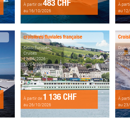
483 CHF
À partir de
À part
au 16/10/2026
au 12
croisières fluviales française
Crois
Croisi Europe
Divers
Cruises
compa
12/08/2026 -
23/10
22/04/2028
08/04
1 136 CHF
À partir de
À part
au 26/10/2026
au 23