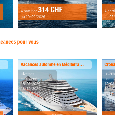
314 CHF
À partir de
À part
au 19/09/2026
au 05
cances pour vous
Vacances automne en Méditerranée
Diverses
Divers
compagnies
compa
18/09/2026 -
12/08
18/10/2026
16/10