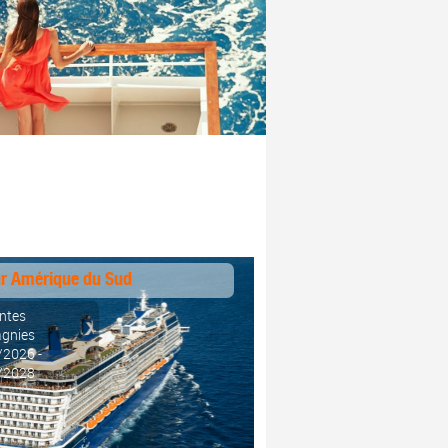
r Amérique du Sud
entes
gnies
/2026 -
/2028