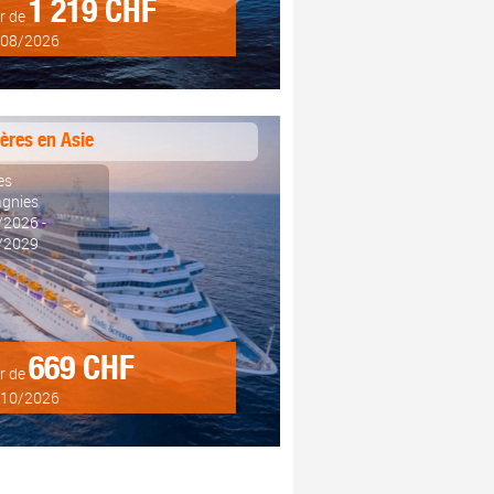
1 219 CHF
ir de
/08/2026
ières en Asie
es
gnies
/2026 -
/2029
669 CHF
ir de
/10/2026