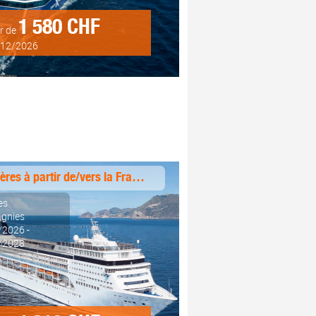
1 580 CHF
ir de
/12/2026
Croisières à partir de/vers la France
es
gnies
/2026 -
/2028