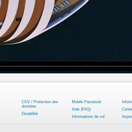
CGV / Protection des
Mobile Passbook
Infor
données
Aide (FAQ)
Conta
Durabilité
Informations de vol
Impr