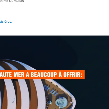
points
Cumulus
.
oisières.