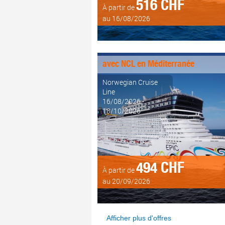
516 CHF
À partir de
au 16/08/2026
avec NCL en Méditerranée
Norwegian Cruise
Line
16/08/2026 -
18/10/2026
494 CHF
À partir de
au 20/09/2026
Afficher plus d'offres