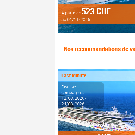
523 CHF
À partir de
au 01/11/2026
Nos recommandations de va
Last Minute
Diverses
compagnies
12/08/2026 -
24/08/2026