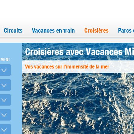
Circuits
Vacances en train
Croisières
Parcs 
Croisières avec Vacances M
EMENT
Vos vacances sur l’immensité de la mer