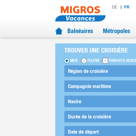
DE
FR
Balnéaires
Métropoles
TROUVER UNE CROISIÈRE
MER
FLEUVE
FORFAITS SEUL