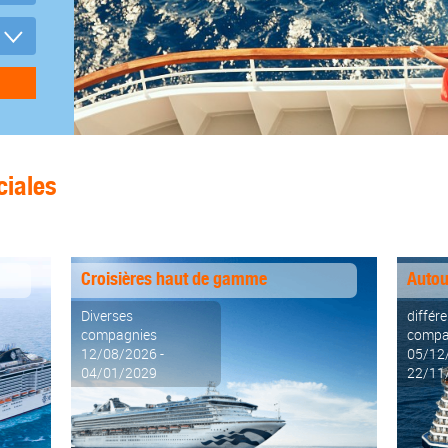
ciales
Croisières haut de gamme
Autou
Diverses
différ
compagnies
compa
12/08/2026 -
05/12
04/01/2029
22/11