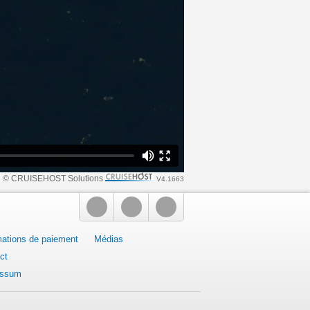
© CRUISEHOST Solutions
V4.1663
mations de paiement
Médias
ct
essum