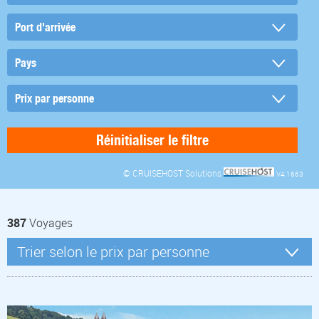
© CRUISEHOST Solutions
V4.1663
387
Voyages