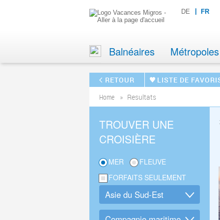
DE
FR
Balnéaires
Métropoles
RETOUR
LISTE DE FAVORI
Home
Resultats
TROUVER UNE
CROISIÈRE
MER
FLEUVE
FORFAITS SEULEMENT