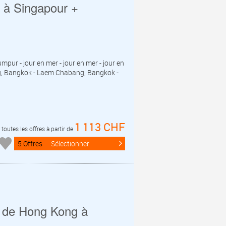
e à Singapour +
umpur - jour en mer - jour en mer - jour en
g, Bangkok - Laem Chabang, Bangkok -
1 113 CHF
toutes les offres à partir de
5 Offres
Sélectionner
s de Hong Kong à