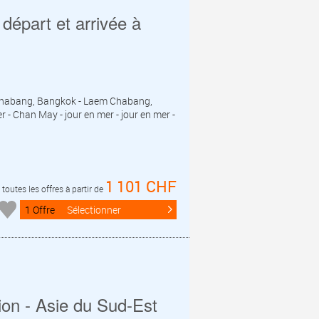
départ et arrivée à
m Chabang, Bangkok - Laem Chabang,
r - Chan May - jour en mer - jour en mer -
1 101 CHF
toutes les offres à partir de
1 Offre
Sélectionner
ion - Asie du Sud-Est