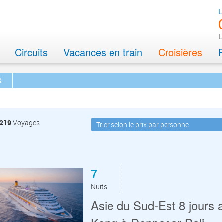
L
Circuits
Vacances en train
Croisières
S
219
Voyages
7
Nuits
Asie du Sud-Est 8 jours