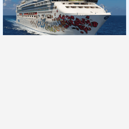
7
Nuits
Méditerranée centrale 8 jours de Ravenne à
Civitavecchia - Rome
à bord du »Norwegian Gem«
Départ: 27/09/2026
Itinéraire: Ravenne - Dubrovnik - Kotor - Corfou - Katakolon,