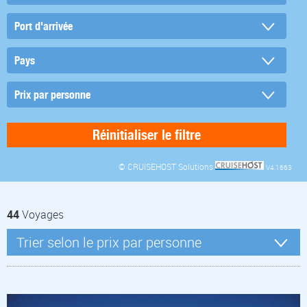
© CRUISEHOST Solutions
V4.1663
44
Voyages