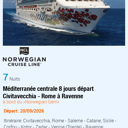
7
Nuits
Méditerranée centrale 8 jours départ
Civitavecchia - Rome à Ravenne
à bord du »Norwegian Gem«
Départ: 20/09/2026
Itinéraire: Civitavecchia, Rome - Salerne - Catane, Sicile -
Corfou - Kotor - Zadar - Venise (Trieste) - Ravenne