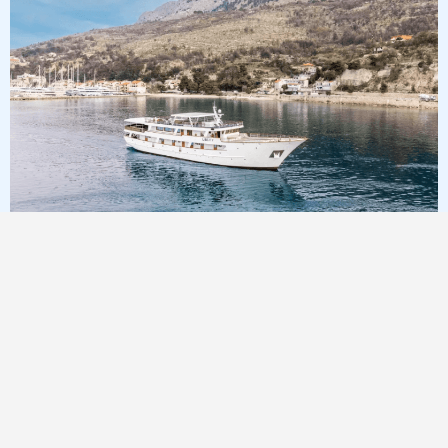
7
Nuits
* Trésors artistiques et parcs nationaux * 8 jours
à partir de et jusqu'à Trogir
à bord du »Liberty«