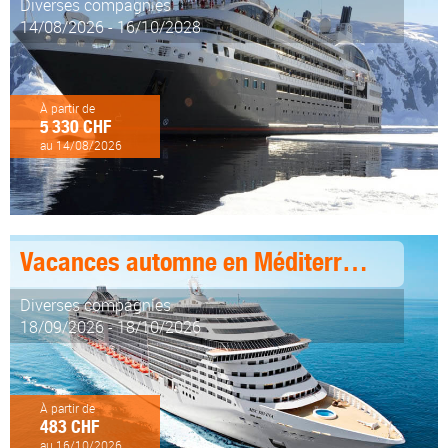
Diverses compagnies
14/08/2026 - 16/10/2028
À partir de
5 330 CHF
au 14/08/2026
Vacances automne en Méditerranée
Diverses compagnies
18/09/2026 - 18/10/2026
À partir de
483 CHF
au 16/10/2026