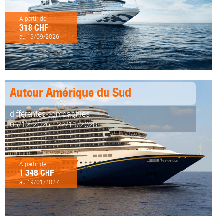
À partir de
318 CHF
au 19/09/2026
Autour Amérique du Sud
différentes compagnies
05/12/2026 - 22/11/2028
À partir de
1 348 CHF
au 19/01/2027